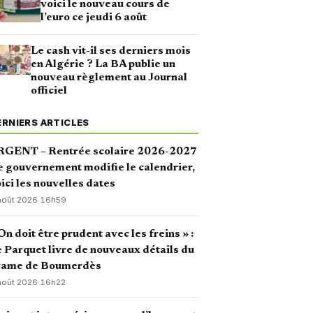
voici le nouveau cours de
l’euro ce jeudi 6 août
Le cash vit-il ses derniers mois
en Algérie ? La BA publie un
nouveau règlement au Journal
officiel
ERNIERS ARTICLES
RGENT – Rentrée scolaire 2026-2027
le gouvernement modifie le calendrier,
ici les nouvelles dates
août 2026
·
16h59
On doit être prudent avec les freins » :
 Parquet livre de nouveaux détails du
rame de Boumerdès
août 2026
·
16h22