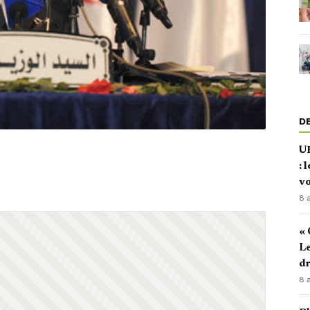
D
U
: 
vo
8 
« 
Le
d
8 