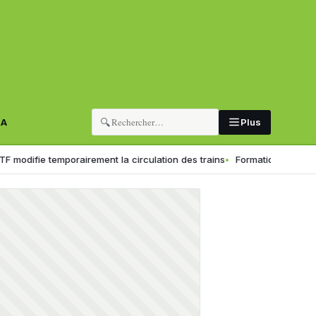
🔍
RA
Plus
e temporairement la circulation des trains
Formation professionnelle :