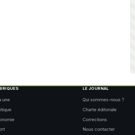
BRIQUES
LE JOURNAL
a une
Qui sommes-nous ?
itique
Charte éditoriale
onomie
Corrections
ort
Nous contacter