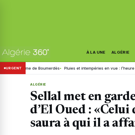
À LA UNE
ALGÉRIE
 du drame de Boumerdès
Pluies et intempéries en vue : l’heure est au g
URGENT
ALGÉRIE
Sellal met en gard
d’El Oued : «Celui
saura à qui il a affa