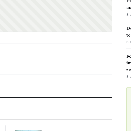
Pl
au
8 
Dé
te
8 
Fo
im
r
8 