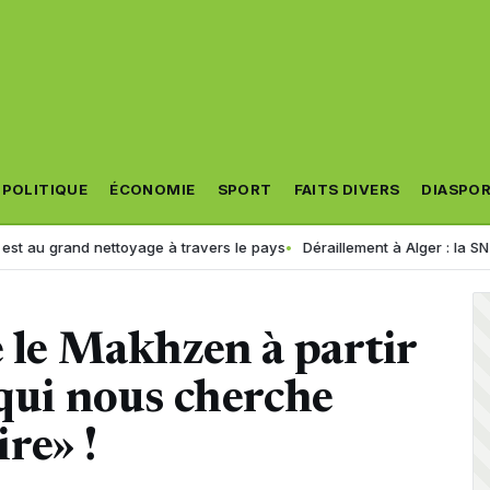
POLITIQUE
ÉCONOMIE
SPORT
FAITS DIVERS
DIASPO
rand nettoyage à travers le pays
Déraillement à Alger : la SNTF modifi
e le Makhzen à partir
 qui nous cherche
ire» !