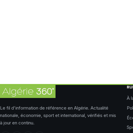
RU
À l
Le fil d'information de référence en Algérie. Actualité
Pol
nationale, économie, sport et international, vérifiés et mis
Éc
à jour en continu.
Sp