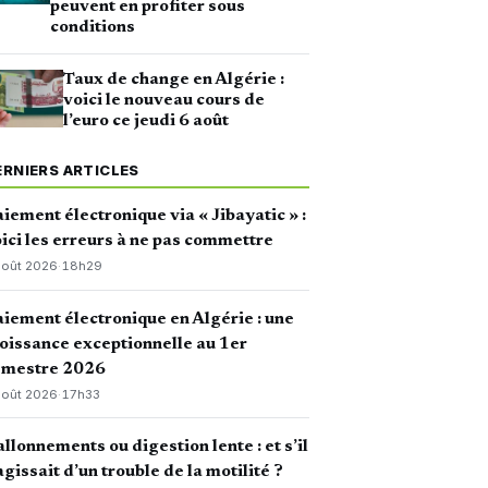
peuvent en profiter sous
conditions
Taux de change en Algérie :
voici le nouveau cours de
l’euro ce jeudi 6 août
ERNIERS ARTICLES
iement électronique via « Jibayatic » :
ici les erreurs à ne pas commettre
août 2026
·
18h29
iement électronique en Algérie : une
oissance exceptionnelle au 1er
emestre 2026
août 2026
·
17h33
llonnements ou digestion lente : et s’il
agissait d’un trouble de la motilité ?