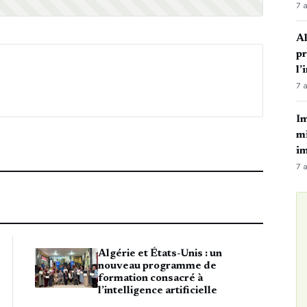
7 
Al
p
l’
7 
Im
mi
i
7 
Algérie et États-Unis : un
nouveau programme de
formation consacré à
l’intelligence artificielle