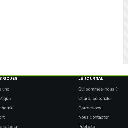
BRIQUES
LE JOURNAL
a une
Qui sommes-nous ?
itique
Charte éditoriale
onomie
Corrections
ort
Nous contacter
ernational
Publicité