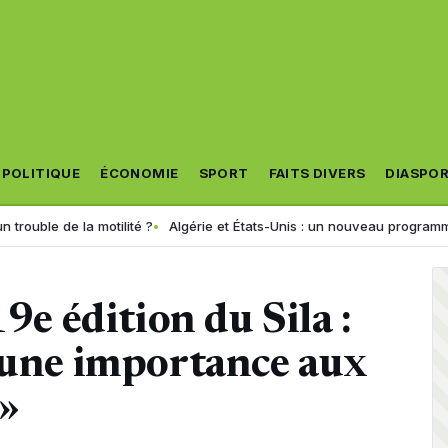
POLITIQUE
ÉCONOMIE
SPORT
FAITS DIVERS
DIASPO
de la motilité ?
Algérie et États-Unis : un nouveau programme de format
19e édition du Sila :
 une importance aux
»