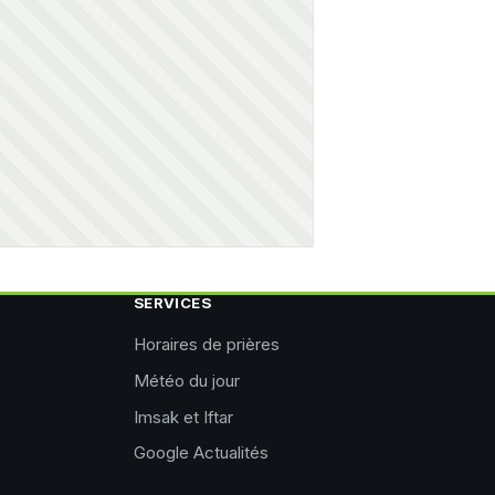
SERVICES
Horaires de prières
Météo du jour
Imsak et Iftar
Google Actualités