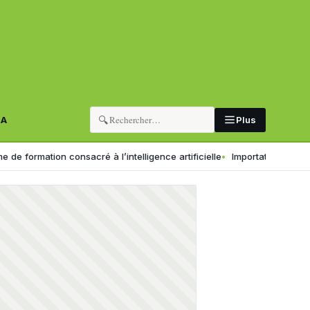
🔍
RA
Plus
ion consacré à l’intelligence artificielle
Importation pour la revente