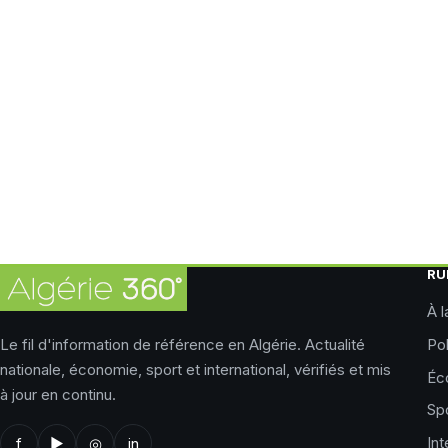
RU
À l
Le fil d'information de référence en Algérie. Actualité
Pol
nationale, économie, sport et international, vérifiés et mis
Éc
à jour en continu.
Sp
Int
f
▶
◎
in