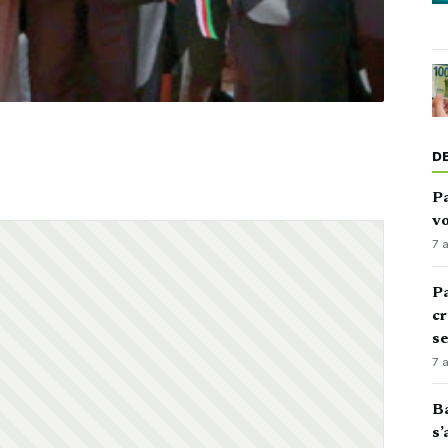
D
Pa
vo
7 
Pa
cr
s
7 
Ba
s’