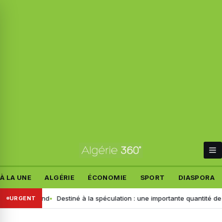
À LA UNE
ALGÉRIE
ÉCONOMIE
SPORT
DIASPORA
 allemand
Destiné à la spéculation : une importante quantité de ce pro
URGENT