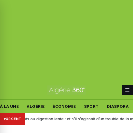
À LA UNE
ALGÉRIE
ÉCONOMIE
SPORT
DIASPORA
lonnements ou digestion lente : et s’il s’agissait d’un trouble de la motili
URGENT