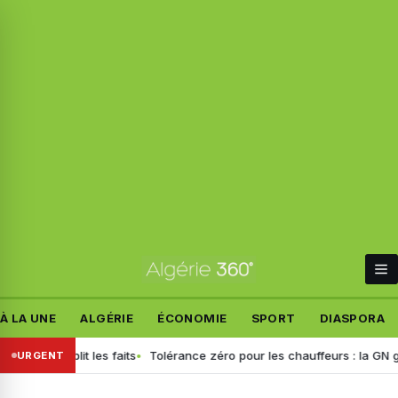
À LA UNE
ALGÉRIE
ÉCONOMIE
SPORT
DIASPORA
 rétablit les faits
Tolérance zéro pour les chauffeurs : la GN généra
URGENT