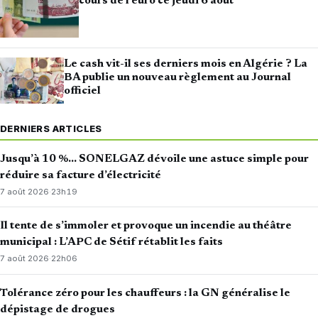
cours de l’euro ce jeudi 6 août
Le cash vit-il ses derniers mois en Algérie ? La
BA publie un nouveau règlement au Journal
officiel
DERNIERS ARTICLES
Jusqu’à 10 %… SONELGAZ dévoile une astuce simple pour
réduire sa facture d’électricité
7 août 2026
·
23h19
Il tente de s’immoler et provoque un incendie au théâtre
municipal : L’APC de Sétif rétablit les faits
7 août 2026
·
22h06
Tolérance zéro pour les chauffeurs : la GN généralise le
dépistage de drogues