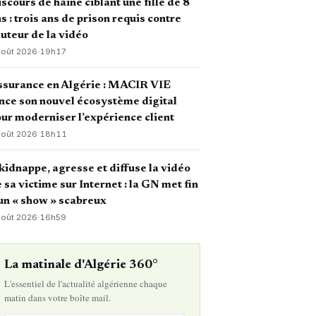
scours de haine ciblant une fille de 8
s : trois ans de prison requis contre
auteur de la vidéo
août 2026
·
19h17
ssurance en Algérie : MACIR VIE
nce son nouvel écosystème digital
ur moderniser l’expérience client
août 2026
·
18h11
 kidnappe, agresse et diffuse la vidéo
 sa victime sur Internet : la GN met fin
un « show » scabreux
août 2026
·
16h59
La matinale d'Algérie 360°
L'essentiel de l'actualité algérienne chaque
matin dans votre boîte mail.