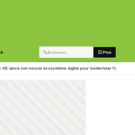
🔍
RA
Plus
nouvel écosystème digital pour moderniser l’expérience client
Il kid