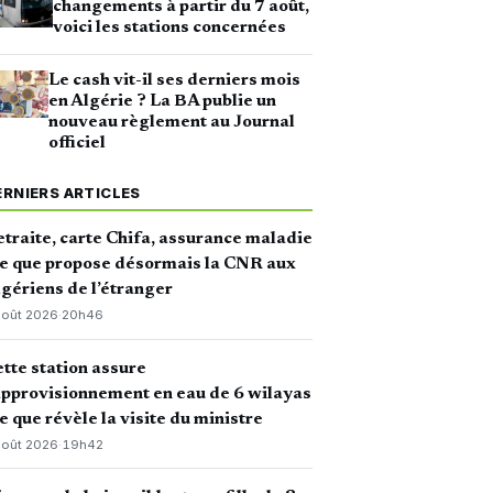
changements à partir du 7 août,
voici les stations concernées
Le cash vit-il ses derniers mois
en Algérie ? La BA publie un
nouveau règlement au Journal
officiel
ERNIERS ARTICLES
traite, carte Chifa, assurance maladie
ce que propose désormais la CNR aux
gériens de l’étranger
août 2026
·
20h46
tte station assure
approvisionnement en eau de 6 wilayas
ce que révèle la visite du ministre
août 2026
·
19h42