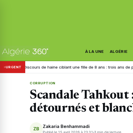
À LA UNE
ALGÉRIE
scours de haine ciblant une fille de 8 ans : trois ans de prison requis c
URGENT
CORRUPTION
Scandale Tahkout :
détournés et blanch
Zakaria Benhammadi
ZB
Publié le 15 avril 2026 à 23:31
3 min de lecture