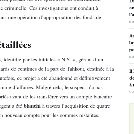
Di
ne criminelle. Ces investigations ont conduit à
an
l’
dans une opération d’appropriation des fonds de
5 
A
la
taillées
po
5 
identifié par les initiales « N.S. », gérant d’un
rds de centimes de la part de Tahkout, destinée à la
Il
utefois, ce projet a été abandonné et définitivement
de
à 
homme d’affaires. Malgré cela, le suspect n’a pas
5 
ropriés avant de les transférer vers un compte bancaire
blanchi
rgent a été
à travers l’acquisition de quatre
’un nouveau compte pour les sommes restantes.