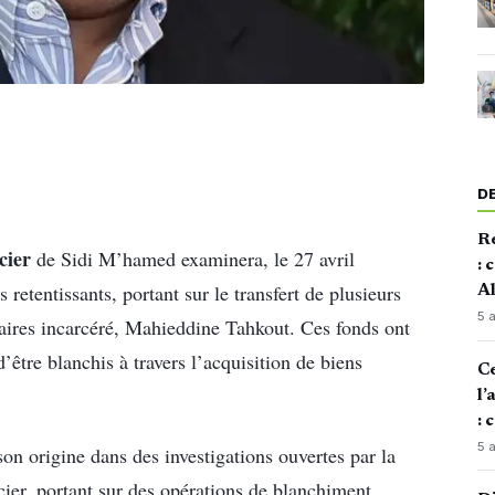
D
Re
cier
de Sidi M’hamed examinera, le 27 avril
: 
s retentissants, portant sur le transfert de plusieurs
Al
5 
faires incarcéré, Mahieddine Tahkout. Ces fonds ont
d’être blanchis à travers l’acquisition de biens
Ce
l’
: 
5 
on origine dans des investigations ouvertes par la
ier, portant sur des opérations de blanchiment