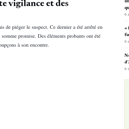
Im
e vigilance et des
qu
6 
 de piéger le suspect. Ce dernier a été arrêté en
« 
ir la somme promise. Des éléments probants ont été
fu
6 
 soupçons à son encontre.
No
d’
6 