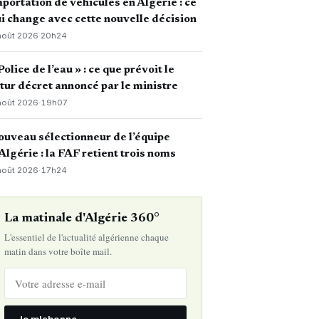
portation de véhicules en Algérie : ce
i change avec cette nouvelle décision
août 2026
·
20h24
Police de l’eau » : ce que prévoit le
tur décret annoncé par le ministre
août 2026
·
19h07
uveau sélectionneur de l’équipe
Algérie : la FAF retient trois noms
août 2026
·
17h24
La matinale d'Algérie 360°
L'essentiel de l'actualité algérienne chaque
matin dans votre boîte mail.
Je m'abonne