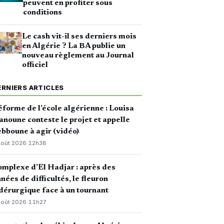
peuvent en profiter sous
conditions
Le cash vit-il ses derniers mois
en Algérie ? La BA publie un
nouveau règlement au Journal
officiel
ERNIERS ARTICLES
forme de l’école algérienne : Louisa
noune conteste le projet et appelle
bboune à agir (vidéo)
août 2026
·
12h38
mplexe d’El Hadjar : après des
nées de difficultés, le fleuron
dérurgique face à un tournant
août 2026
·
11h27