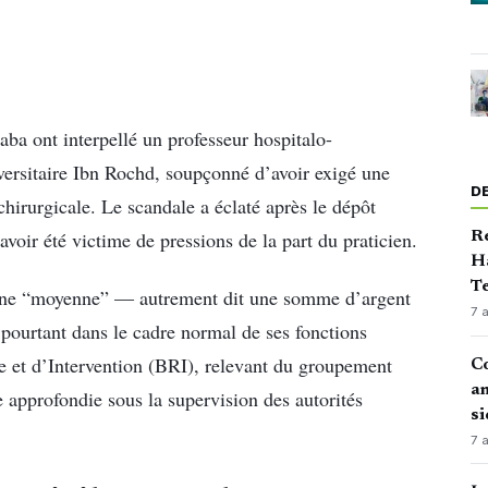
ba ont interpellé un professeur hospitalo-
iversitaire Ibn Rochd, soupçonné d’avoir exigé une
D
irurgicale. Le scandale a éclaté après le dépôt
 avoir été victime de pressions de la part du praticien.
Ré
Ha
Te
 une “moyenne” — autrement dit une somme d’argent
7 
pourtant dans le cadre normal de ses fonctions
e et d’Intervention (BRI), relevant du groupement
Co
an
 approfondie sous la supervision des autorités
si
7 