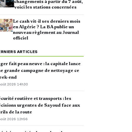
changements à partir du 7 août,
voici les stations concernées
Le cash vit-il ses derniers mois
en Algérie ? La BA publie un
nouveau règlement au Journal
officiel
ERNIERS ARTICLES
ger fait peau neuve : la capitale lance
ne grande campagne de nettoyage ce
eek-end
août 2026
·
14h30
curité routière et transports : les
cisions urgentes de Sayoud face aux
rils de la route
août 2026
·
12h56