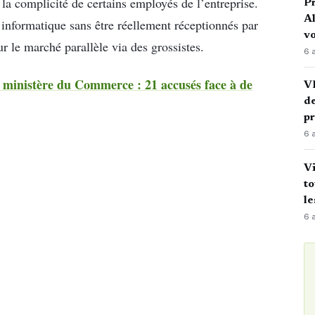
la complicité de certains employés de l’entreprise.
P
Al
 informatique sans être réellement réceptionnés par
vo
ur le marché parallèle via des grossistes.
6 
u ministère du Commerce : 21 accusés face à de
VI
de
p
6 
Vi
to
le
6 