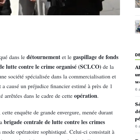
D
détournement
gaspillage de fonds
qué dans le
et le
 de lutte contre le crime organisé (SCLCO)
de la
Al
une société spécialisée dans la commercialisation et
u
w
a causé un préjudice financier estimé à près de 1
6 
opération
é arrêtées dans le cadre de cette
.
Sé
, cette enquête de grande envergure, menée durant
dé
pé
brigade centrale de lutte contre les crimes
la
6 
 mode opératoire sophistiqué. Celui-ci consistait à