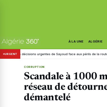
À LA UNE
ALGÉRIE
les décisions urgentes de Sayoud face aux périls de la route
Prévisions
URGENT
CORRUPTION
Scandale à 1000 mi
réseau de détourn
démantelé