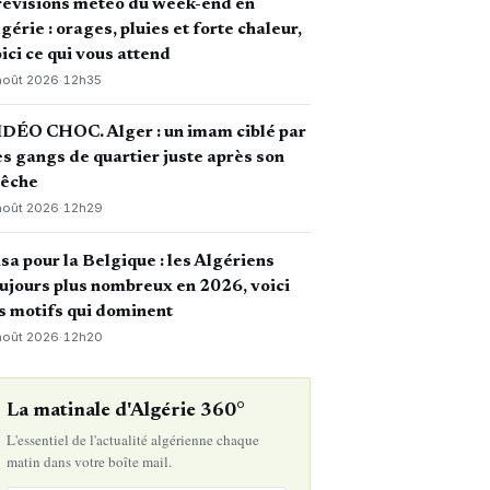
révisions météo du week-end en
gérie : orages, pluies et forte chaleur,
ici ce qui vous attend
août 2026
·
12h35
DÉO CHOC. Alger : un imam ciblé par
s gangs de quartier juste après son
rêche
août 2026
·
12h29
sa pour la Belgique : les Algériens
ujours plus nombreux en 2026, voici
s motifs qui dominent
août 2026
·
12h20
La matinale d'Algérie 360°
L'essentiel de l'actualité algérienne chaque
matin dans votre boîte mail.