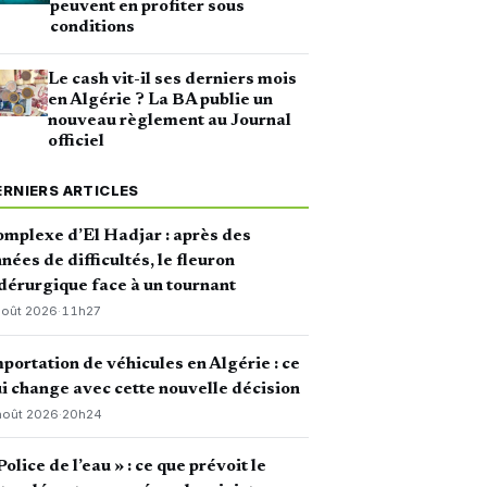
peuvent en profiter sous
conditions
Le cash vit-il ses derniers mois
en Algérie ? La BA publie un
nouveau règlement au Journal
officiel
ERNIERS ARTICLES
mplexe d’El Hadjar : après des
nées de difficultés, le fleuron
dérurgique face à un tournant
août 2026
·
11h27
portation de véhicules en Algérie : ce
i change avec cette nouvelle décision
août 2026
·
20h24
Police de l’eau » : ce que prévoit le