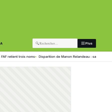
🔍
RA
Plus
t trois noms
Disparition de Manon Relandeau : sa mère appelle Macron