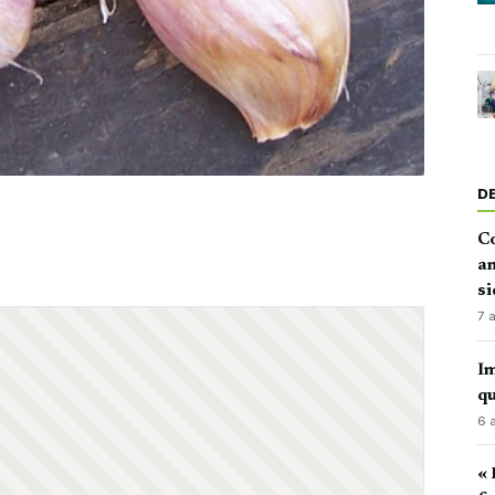
D
Co
an
si
7 
Im
qu
6 
« 