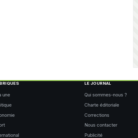
BRIQUES
LE JOURNAL
a une
Qui sommes-nous ?
itique
Charte éditoriale
onomie
Corrections
ort
Nous contacter
ernational
Publicité