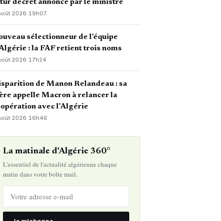
tur décret annoncé par le ministre
août 2026
·
19h07
uveau sélectionneur de l’équipe
Algérie : la FAF retient trois noms
août 2026
·
17h24
sparition de Manon Relandeau : sa
re appelle Macron à relancer la
opération avec l’Algérie
août 2026
·
16h46
La matinale d'Algérie 360°
L'essentiel de l'actualité algérienne chaque
matin dans votre boîte mail.
Je m'abonne