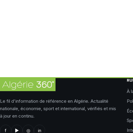
RU
À l
Le fil d'information de référence en Algérie. Actualité
Pol
nationale, économie, sport et international, vérifiés et mis
Éc
à jour en continu.
Sp
Int
f
▶
◎
in