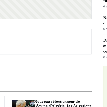
fu
6 
No
d’
6 
Di
mè
co
6 
Nouveau sélectionneur de
l’équipe d’Algérie : la FAF retient