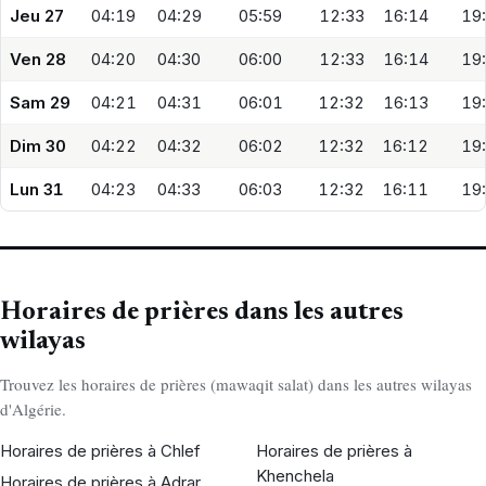
Jeu 27
04:19
04:29
05:59
12:33
16:14
19
Ven 28
04:20
04:30
06:00
12:33
16:14
19
Sam 29
04:21
04:31
06:01
12:32
16:13
19
Dim 30
04:22
04:32
06:02
12:32
16:12
19
Lun 31
04:23
04:33
06:03
12:32
16:11
19
Horaires de prières dans les autres
wilayas
Trouvez les horaires de prières (mawaqit salat) dans les autres wilayas
d'Algérie.
Horaires de prières à Chlef
Horaires de prières à
Khenchela
Horaires de prières à Adrar