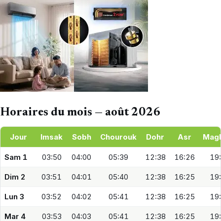
Horaires du mois — août 2026
Jour
Imsak
Sobh
Chourouk
Dohr
Asr
Mag
Sam 1
03:50
04:00
05:39
12:38
16:26
19
Dim 2
03:51
04:01
05:40
12:38
16:25
19
Lun 3
03:52
04:02
05:41
12:38
16:25
19
Mar 4
03:53
04:03
05:41
12:38
16:25
19