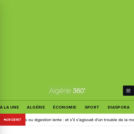
À LA UNE
ALGÉRIE
ÉCONOMIE
SPORT
DIASPORA
ents ou digestion lente : et s’il s’agissait d’un trouble de la motilité ?
URGENT