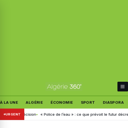
À LA UNE
ALGÉRIE
ÉCONOMIE
SPORT
DIASPORA
velle décision
« Police de l’eau » : ce que prévoit le futur décret an
URGENT