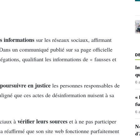
es informations
sur les réseaux sociaux, affirmant
 Dans un communiqué publié sur sa page officielle
D
gations, qualifiant les informations de « fausses et
Im
qu
6 
poursuivre en justice
les personnes responsables de
uligné que ces actes de désinformation nuisent à sa
« 
fu
6 
vérifier leurs sources
ociaux à
et à ne pas participer
No
 a réaffirmé que son site web fonctionne parfaitement
d’