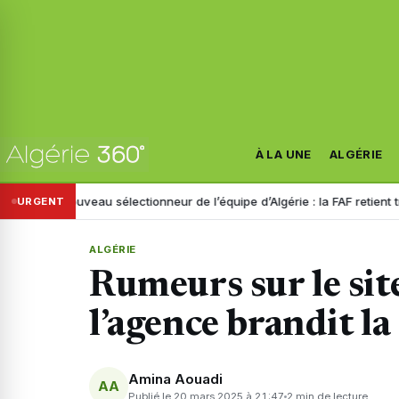
À LA UNE
ALGÉRIE
Nouveau sélectionneur de l’équipe d’Algérie : la FAF retient trois noms
URGENT
ALGÉRIE
Rumeurs sur le sit
l’agence brandit la
Amina Aouadi
AA
Publié le 20 mars 2025 à 21:47
2 min de lecture