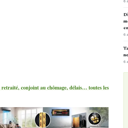
6 
Di
mè
co
6 
Ta
no
6 
retraité, conjoint au chômage, délais… toutes les