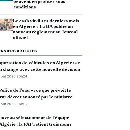
peuvent en profiter sous
conditions
Le cash vit-il ses derniers mois
en Algérie ? La BA publie un
nouveau règlement au Journal
officiel
ERNIERS ARTICLES
portation de véhicules en Algérie : ce
i change avec cette nouvelle décision
août 2026
·
20h24
Police de l’eau » : ce que prévoit le
tur décret annoncé par le ministre
août 2026
·
19h07
uveau sélectionneur de l’équipe
Algérie : la FAF retient trois noms