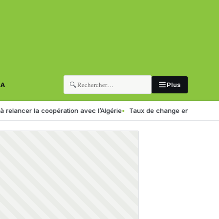
🔍
RA
Plus
a coopération avec l’Algérie
Taux de change en Algérie : voici le no