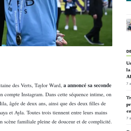
D
Un
la
A
a annoncé sa seconde
taine des Verts, Taylor Ward,
7 
on compte Instagram. Dans cette séquence intime, on
Tr
la, âgée de deux ans, ainsi que des deux filles de
pr
ya et Ayla. Toutes trois tiennent entre leurs mains
en
7 
n scène familiale pleine de douceur et de complicité.