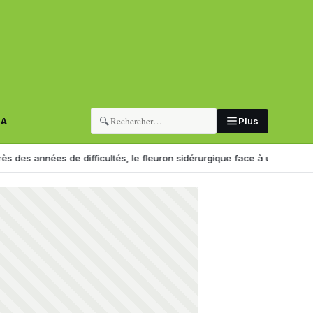
🔍
RA
Plus
 de difficultés, le fleuron sidérurgique face à un tournant
Importati