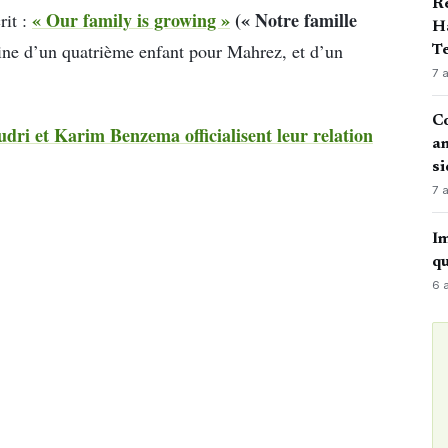
Ré
« Our family is growing »
(« Notre famille
rit :
Ha
ine d’un quatrième enfant pour Mahrez, et d’un
Te
7 
Co
ri et Karim Benzema officialisent leur relation
an
si
7 
Im
qu
6 