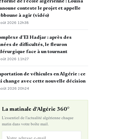
forme de l’école algérienne : Louisa
noune conteste le projet et appelle
bboune à agir (vidéo)
août 2026
·
12h38
mplexe d’El Hadjar : après des
nées de difficultés, le fleuron
dérurgique face à un tournant
août 2026
·
11h27
portation de véhicules en Algérie : ce
i change avec cette nouvelle décision
août 2026
·
20h24
La matinale d'Algérie 360°
L'essentiel de l'actualité algérienne chaque
matin dans votre boîte mail.