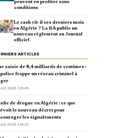
peuvent en profiter sous
conditions
Le cash vit-il ses derniers mois
en Algérie ? La BA publie un
nouveau règlement au Journal
officiel
ERNIERS ARTICLES
e saisie de 8,4 milliards de centimes :
 police frappe un réseau criminel à
lger
août 2026
·
13h48
afic de drogue en Algérie : ce que
évoit le nouveau décret pour
courager les signalements
août 2026
·
13h15