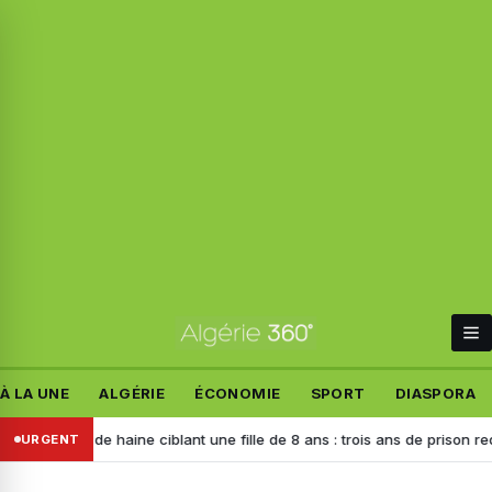
À LA UNE
ALGÉRIE
ÉCONOMIE
SPORT
DIASPORA
cours de haine ciblant une fille de 8 ans : trois ans de prison requis con
URGENT