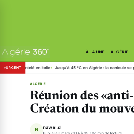
À LA UNE
ALGÉRIE
mantelé en Italie
Jusqu’à 45 °C en Algérie : la canicule se prolonge j
URGENT
ALGÉRIE
Réunion des «anti-
Création du mouv
nawel.d
N
Publié le 3 mars 2014 à 09:10
1 min de lecture