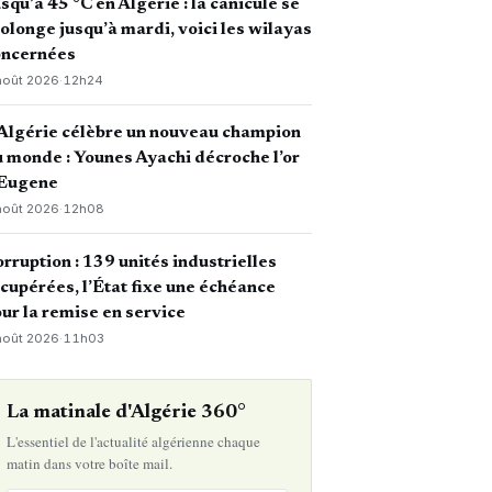
squ’à 45 °C en Algérie : la canicule se
olonge jusqu’à mardi, voici les wilayas
oncernées
août 2026
·
12h24
Algérie célèbre un nouveau champion
 monde : Younes Ayachi décroche l’or
 Eugene
août 2026
·
12h08
rruption : 139 unités industrielles
cupérées, l’État fixe une échéance
ur la remise en service
août 2026
·
11h03
La matinale d'Algérie 360°
L'essentiel de l'actualité algérienne chaque
matin dans votre boîte mail.