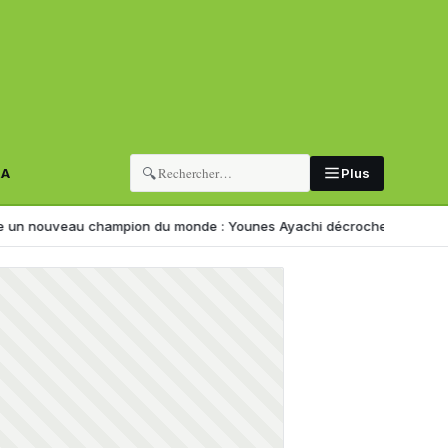
🔍
RA
Plus
veau champion du monde : Younes Ayachi décroche l’or à Eugene
Cor