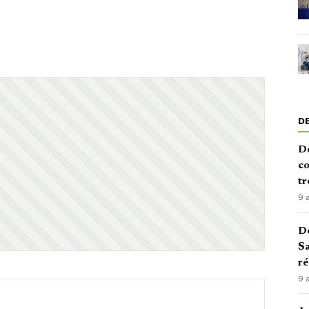
D
De
co
tr
9 
De
Sa
ré
9 