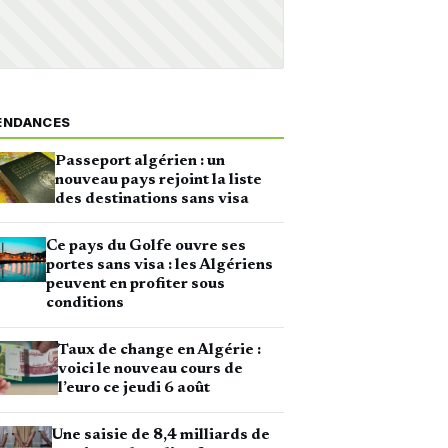
ENDANCES
Passeport algérien : un
nouveau pays rejoint la liste
des destinations sans visa
Ce pays du Golfe ouvre ses
portes sans visa : les Algériens
peuvent en profiter sous
conditions
Taux de change en Algérie :
voici le nouveau cours de
l’euro ce jeudi 6 août
Une saisie de 8,4 milliards de