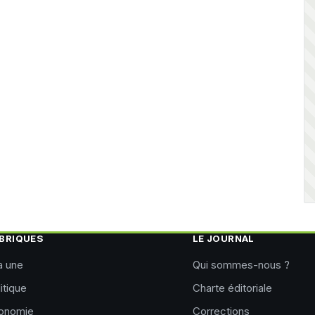
BRIQUES
LE JOURNAL
a une
Qui sommes-nous ?
itique
Charte éditoriale
onomie
Corrections