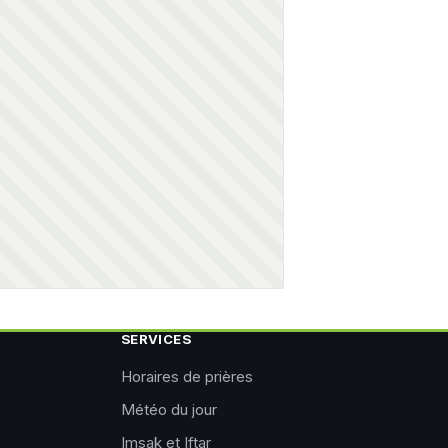
SERVICES
Horaires de prières
Météo du jour
Imsak et Iftar