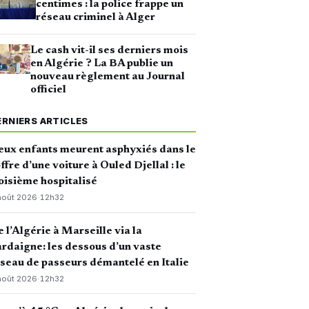
centimes : la police frappe un
réseau criminel à Alger
Le cash vit-il ses derniers mois
en Algérie ? La BA publie un
nouveau règlement au Journal
officiel
ERNIERS ARTICLES
ux enfants meurent asphyxiés dans le
ffre d’une voiture à Ouled Djellal : le
oisième hospitalisé
août 2026
·
12h32
 l’Algérie à Marseille via la
rdaigne: les dessous d’un vaste
seau de passeurs démantelé en Italie
août 2026
·
12h32