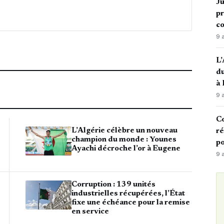
Ju
pr
c
9 
L’
du
à
9 
Co
ré
L’Algérie célèbre un nouveau
champion du monde : Younes
po
Ayachi décroche l’or à Eugene
9 
Corruption : 139 unités
industrielles récupérées, l’État
fixe une échéance pour la remise
en service