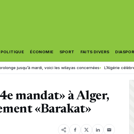
POLITIQUE
ÉCONOMIE
SPORT
FAITS DIVERS
DIASPO
usqu’à mardi, voici les wilayas concernées
L’Algérie célèbre un nou
4e mandat» à Alger,
ement «Barakat»