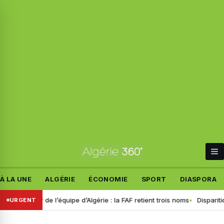
À LA UNE
ALGÉRIE
ÉCONOMIE
SPORT
DIASPORA
quipe d’Algérie : la FAF retient trois noms
Disparition de Manon Rela
URGENT