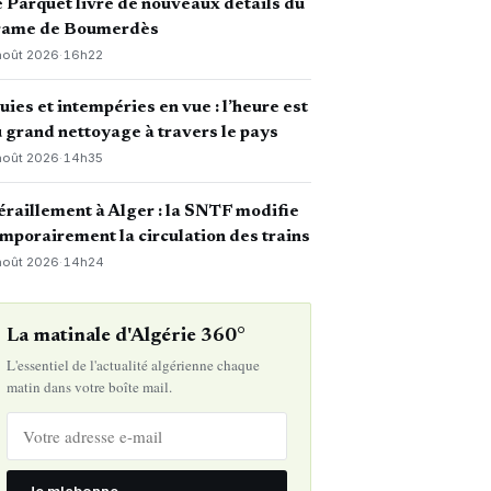
 Parquet livre de nouveaux détails du
rame de Boumerdès
août 2026
·
16h22
uies et intempéries en vue : l’heure est
 grand nettoyage à travers le pays
août 2026
·
14h35
raillement à Alger : la SNTF modifie
mporairement la circulation des trains
août 2026
·
14h24
La matinale d'Algérie 360°
L'essentiel de l'actualité algérienne chaque
matin dans votre boîte mail.
Je m'abonne