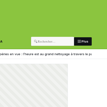
🔍
RA
Plus
e : l’heure est au grand nettoyage à travers le pays
Déraillement à Al