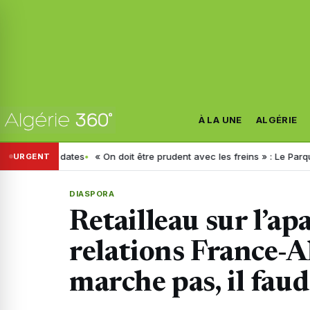
À LA UNE
ALGÉRIE
s dates
« On doit être prudent avec les freins » : Le Parquet livre 
URGENT
DIASPORA
Retailleau sur l’a
relations France-Al
marche pas, il faud