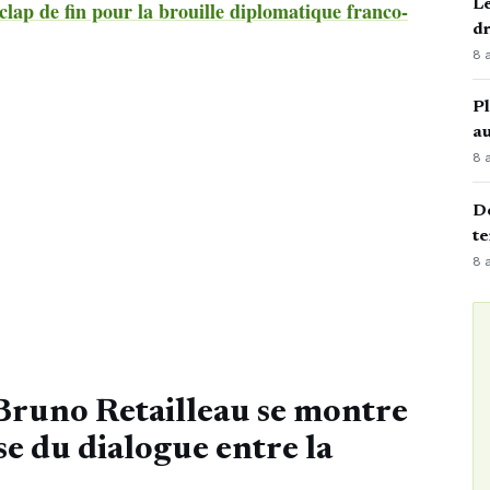
Le
clap de fin pour la brouille diplomatique franco-
d
8 
Pl
au
8 
Dé
te
8 
Bruno Retailleau se montre
ise du dialogue entre la