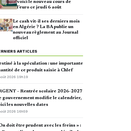
voici le nouveau cours de
l’euro ce jeudi 6 août
Le cash vit-il ses derniers mois
en Algérie ? La BA publie un
nouveau règlement au Journal
officiel
ERNIERS ARTICLES
stiné à la spéculation : une importante
antité de ce produit saisie à Chlef
août 2026
·
19h19
RGENT – Rentrée scolaire 2026-2027
le gouvernement modifie le calendrier,
ici les nouvelles dates
août 2026
·
16h59
On doit être prudent avec les freins » :