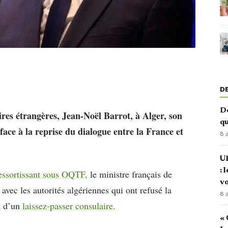
D
De
aires étrangères, Jean-Noël Barrot, à Alger, son
qu
 face à la reprise du dialogue entre la France et
8 
U
: 
ressortissant sous OQTF,
le ministre français de
vo
avec les autorités algériennes qui ont refusé la
8 
t d’un
laissez-passer consulaire.
« 