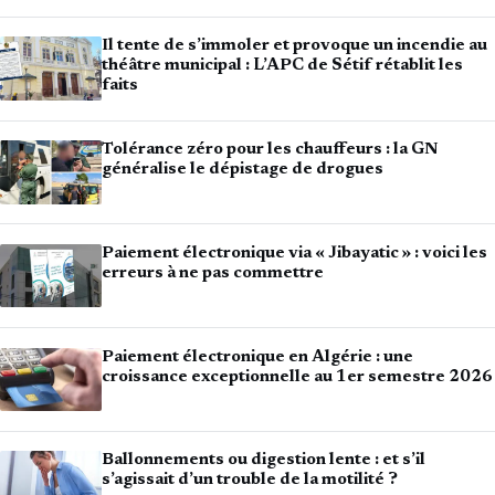
Il tente de s’immoler et provoque un incendie au
théâtre municipal : L’APC de Sétif rétablit les
faits
Tolérance zéro pour les chauffeurs : la GN
généralise le dépistage de drogues
Paiement électronique via « Jibayatic » : voici les
erreurs à ne pas commettre
Paiement électronique en Algérie : une
croissance exceptionnelle au 1er semestre 2026
Ballonnements ou digestion lente : et s’il
s’agissait d’un trouble de la motilité ?