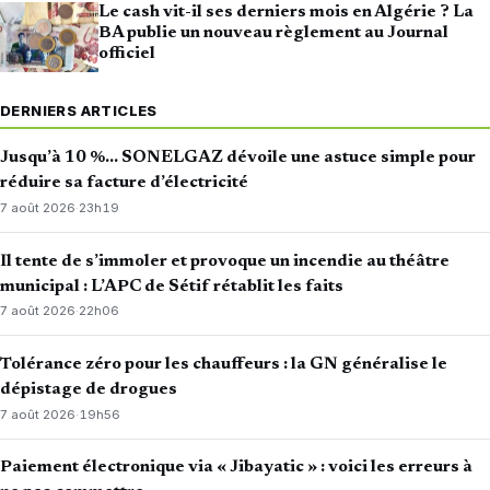
Le cash vit-il ses derniers mois en Algérie ? La
BA publie un nouveau règlement au Journal
officiel
DERNIERS ARTICLES
Jusqu’à 10 %… SONELGAZ dévoile une astuce simple pour
réduire sa facture d’électricité
7 août 2026
·
23h19
Il tente de s’immoler et provoque un incendie au théâtre
municipal : L’APC de Sétif rétablit les faits
7 août 2026
·
22h06
Tolérance zéro pour les chauffeurs : la GN généralise le
dépistage de drogues
7 août 2026
·
19h56
Paiement électronique via « Jibayatic » : voici les erreurs à