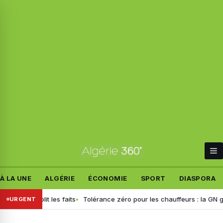
À LA UNE
ALGÉRIE
ÉCONOMIE
SPORT
DIASPORA
f rétablit les faits
Tolérance zéro pour les chauffeurs : la GN génér
URGENT