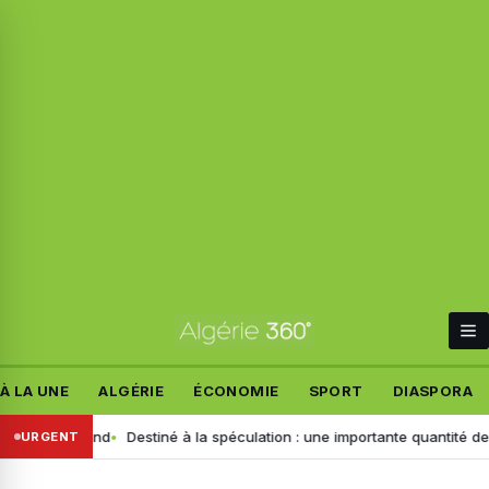
À LA UNE
ALGÉRIE
ÉCONOMIE
SPORT
DIASPORA
t allemand
Destiné à la spéculation : une importante quantité de ce pro
URGENT