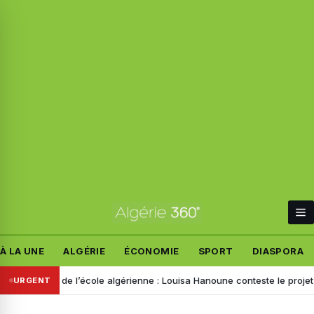
À LA UNE
ALGÉRIE
ÉCONOMIE
SPORT
DIASPORA
 l’école algérienne : Louisa Hanoune conteste le projet et appelle Teb
URGENT