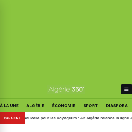
À LA UNE
ALGÉRIE
ÉCONOMIE
SPORT
DIASPORA
onne nouvelle pour les voyageurs : Air Algérie relance la ligne Alger–
URGENT