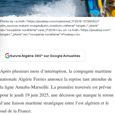
Photo by <a href="https://pixabay.com/users/wal_172619-12138562/?
utm_source=instant-images&utm_medium=referral" target="_blank"
rel="noopener noreferrer">wal_172619</a> on <a href="https://pixabay.com"
target="_blank" rel="noopener noreferrer">Pixabay</a>
Suivre Algérie 360° sur Google Actualités
Après plusieurs mois d’interruption, la compagnie maritime
nationale Algérie Ferries annonce la reprise tant attendue de
la ligne Annaba-Marseille. La première traversée est prévue
pour le jeudi 19 juin 2025, une décision qui marque le retour
d’une liaison maritime stratégique entre l’est algérien et le
sud de la France.