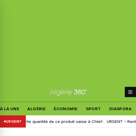
À LA UNE
ALGÉRIE
ÉCONOMIE
SPORT
DIASPORA
ortante quantité de ce produit saisie à Chlef
URGENT – Rentrée scolai
URGENT