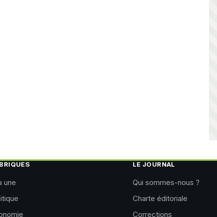
BRIQUES
LE JOURNAL
a une
Qui sommes-nous ?
itique
Charte éditoriale
onomie
Corrections