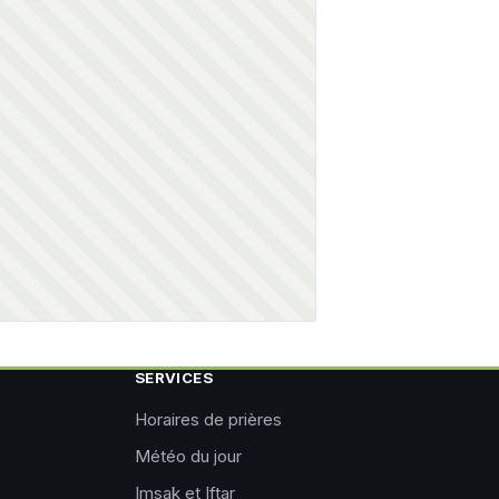
SERVICES
Horaires de prières
Météo du jour
Imsak et Iftar