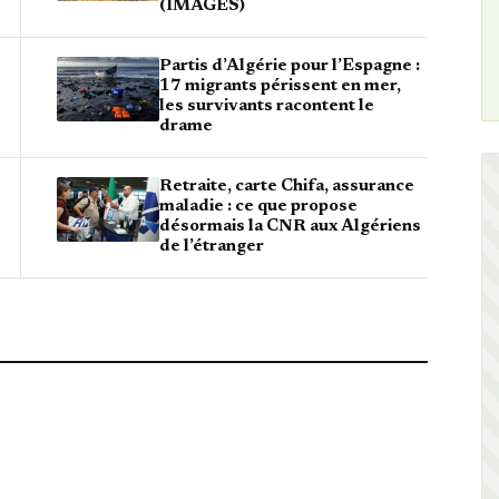
(IMAGES)
Partis d’Algérie pour l’Espagne :
17 migrants périssent en mer,
les survivants racontent le
drame
Retraite, carte Chifa, assurance
maladie : ce que propose
désormais la CNR aux Algériens
de l’étranger