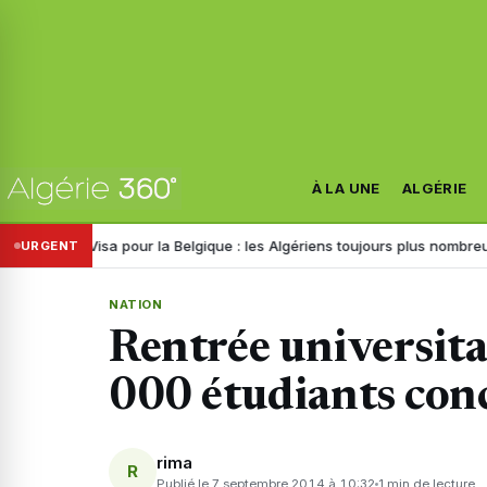
À LA UNE
ALGÉRIE
Visa pour la Belgique : les Algériens toujours plus nombreux en 2026
URGENT
NATION
Rentrée universita
000 étudiants con
rima
R
Publié le 7 septembre 2014 à 10:32
1 min de lecture