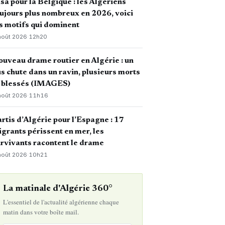
sa pour la Belgique : les Algériens
ujours plus nombreux en 2026, voici
s motifs qui dominent
août 2026
·
12h20
uveau drame routier en Algérie : un
s chute dans un ravin, plusieurs morts
t blessés (IMAGES)
août 2026
·
11h16
rtis d’Algérie pour l’Espagne : 17
grants périssent en mer, les
rvivants racontent le drame
août 2026
·
10h21
La matinale d'Algérie 360°
L'essentiel de l'actualité algérienne chaque
matin dans votre boîte mail.