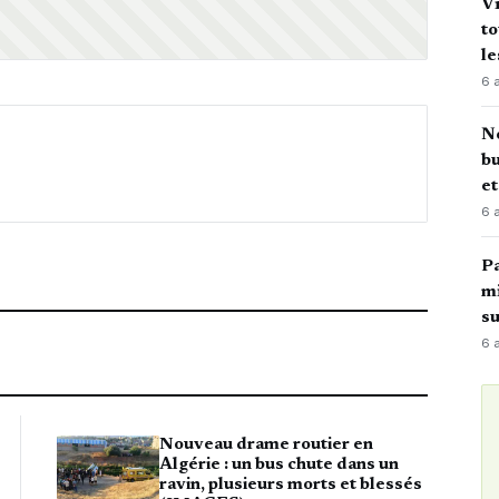
Vi
to
le
6 
No
bu
e
6 
Pa
mi
su
6 
Nouveau drame routier en
Algérie : un bus chute dans un
ravin, plusieurs morts et blessés