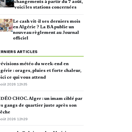
changements à partir du 7 août,
voici les stations concernées
Le cash vit-il ses derniers mois
en Algérie ? La BA publie un
nouveau règlement au Journal
officiel
ERNIERS ARTICLES
révisions météo du week-end en
gérie : orages, pluies et forte chaleur,
ici ce qui vous attend
août 2026
·
12h35
DÉO CHOC. Alger : un imam ciblé par
s gangs de quartier juste après son
rêche
août 2026
·
12h29