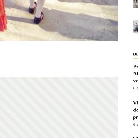
D
P
Al
vo
6 
VI
de
p
6 