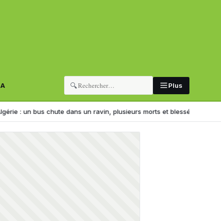
🔍
RA
Plus
 bus chute dans un ravin, plusieurs morts et blessés (IMAGES)
Partis