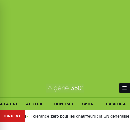
À LA UNE
ALGÉRIE
ÉCONOMIE
SPORT
DIASPORA
faits
Tolérance zéro pour les chauffeurs : la GN généralise le dépis
URGENT