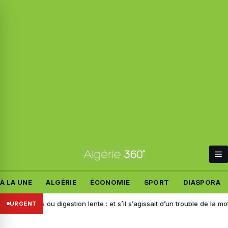
À LA UNE
ALGÉRIE
ÉCONOMIE
SPORT
DIASPORA
ents ou digestion lente : et s’il s’agissait d’un trouble de la motilité ?
URGENT