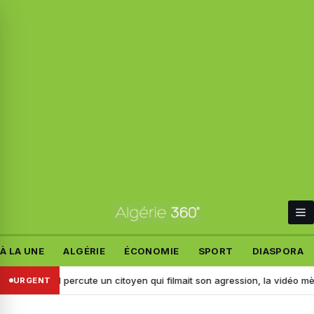
À LA UNE
ALGÉRIE
ÉCONOMIE
SPORT
DIASPORA
dj : il percute un citoyen qui filmait son agression, la vidéo mène à son
URGENT