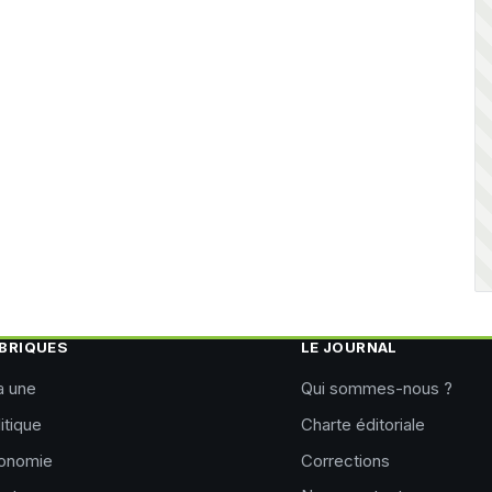
BRIQUES
LE JOURNAL
a une
Qui sommes-nous ?
itique
Charte éditoriale
onomie
Corrections