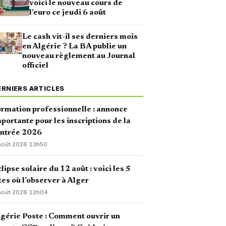
voici le nouveau cours de
l’euro ce jeudi 6 août
Le cash vit-il ses derniers mois
en Algérie ? La BA publie un
nouveau règlement au Journal
officiel
ERNIERS ARTICLES
rmation professionnelle : annonce
portante pour les inscriptions de la
entrée 2026
août 2026
·
13h50
lipse solaire du 12 août : voici les 5
tes où l’observer à Alger
août 2026
·
12h04
gérie Poste : Comment ouvrir un