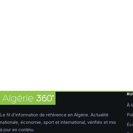
RU
À l
Le fil d'information de référence en Algérie. Actualité
Pol
nationale, économie, sport et international, vérifiés et mis
Éc
à jour en continu.