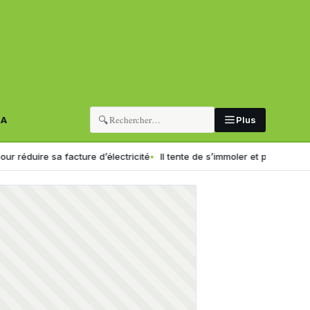
🔍
RA
Plus
sa facture d’électricité
Il tente de s’immoler et provoque un incendie