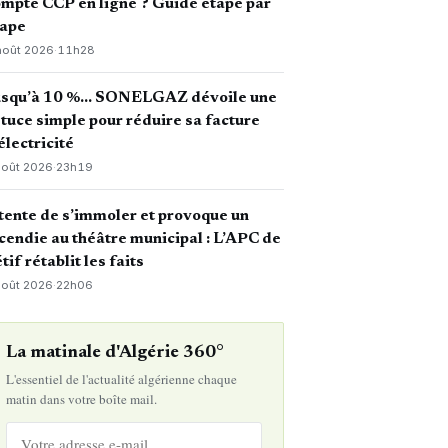
mpte CCP en ligne ? Guide étape par
tape
août 2026
·
11h28
usqu’à 10 %… SONELGAZ dévoile une
tuce simple pour réduire sa facture
électricité
août 2026
·
23h19
 tente de s’immoler et provoque un
cendie au théâtre municipal : L’APC de
tif rétablit les faits
août 2026
·
22h06
La matinale d'Algérie 360°
L'essentiel de l'actualité algérienne chaque
matin dans votre boîte mail.