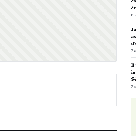
co
é
8 
J
as
d’
7 
Il
in
Sé
7 