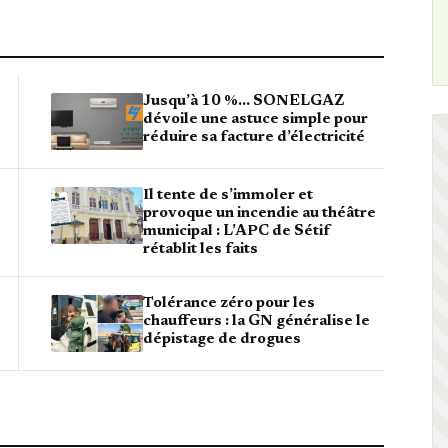
Jusqu’à 10 %… SONELGAZ
dévoile une astuce simple pour
réduire sa facture d’électricité
Il tente de s’immoler et
provoque un incendie au théâtre
municipal : L’APC de Sétif
rétablit les faits
Tolérance zéro pour les
chauffeurs : la GN généralise le
dépistage de drogues