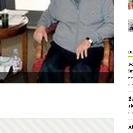
D
Fo
im
r
8 
Éc
si
8 
Al