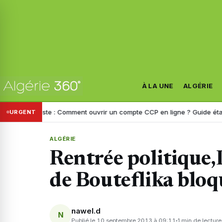
À LA UNE
ALGÉRIE
ie Poste : Comment ouvrir un compte CCP en ligne ? Guide étape par é
URGENT
ALGÉRIE
Rentrée politique,L
de Bouteflika bloq
nawel.d
N
Publié le 10 septembre 2013 à 09:11
1 min de lecture