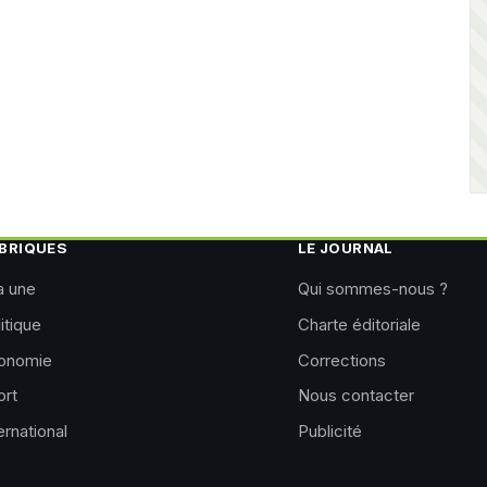
BRIQUES
LE JOURNAL
a une
Qui sommes-nous ?
itique
Charte éditoriale
onomie
Corrections
ort
Nous contacter
ernational
Publicité