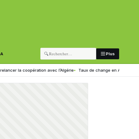
🔍
RA
Plus
la coopération avec l’Algérie
Taux de change en Algérie : voici le n