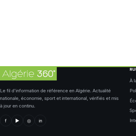
RU
À l
Le fil d'information de référence en Algérie. Actualité
Pol
nationale, économie, sport et international, vérifiés et mis
Éc
à jour en continu.
Sp
Int
f
▶
◎
in