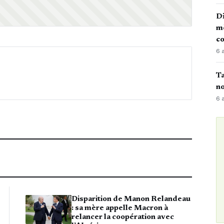
Di
mè
co
6 
Ta
no
6 
Disparition de Manon Relandeau
: sa mère appelle Macron à
relancer la coopération avec