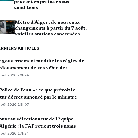
peuvent en profiter sous
conditions
Métro d’Alger : de nouveaux
changements à partir du 7 août,
voici les stations concernées
ERNIERS ARTICLES
 gouvernement modifie les règles de
édouanement de ces véhicules
août 2026
·
20h24
Police de l’eau » : ce que prévoit le
tur décret annoncé par le ministre
août 2026
·
19h07
uveau sélectionneur de l’équipe
Algérie : la FAF retient trois noms
août 2026
·
17h24