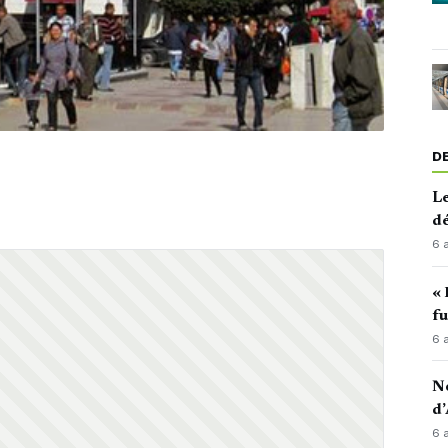
D
Le
d
6 
« 
fu
6 
No
d’
6 