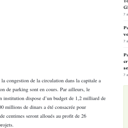
To
GN
7 
Pa
vo
7 
Pa
cr
s
7 
la congestion de la circulation dans la capitale a
on de parking sont en cours. Par ailleurs, le
n institution dispose d’un budget de 1,2 milliard de
00 millions de dinars a été consacrée pour
 de centimes seront alloués au profit de 26
rojets.