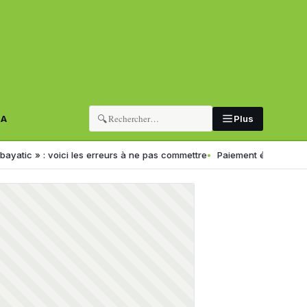
🔍
RA
Plus
 voici les erreurs à ne pas commettre
Paiement électronique en Algéri