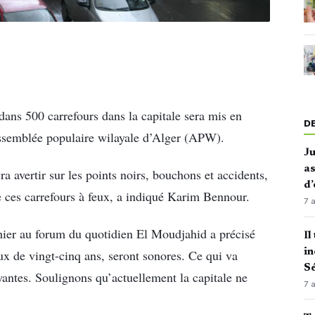
 dans 500 carrefours dans la capitale sera mis en
D
Assemblée populaire wilayale d’Alger (APW).
J
as
ra avertir sur les points noirs, bouchons et accidents,
d’
e ces carrefours à feux, a indiqué Karim Bennour.
7 
hier au forum du quotidien El Moudjahid a précisé
Il
in
ux de vingt-cinq ans, seront sonores. Ce qui va
Sé
yantes. Soulignons qu’actuellement la capitale ne
7 