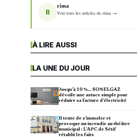
rima
R
Voir tous les articles de rima →
À LIRE AUSSI
LA UNE DU JOUR
Jusqu’à 10 %… SONELGAZ
dévoile une astuce simple pour
réduire sa facture d’électricité
Il tente de s’immoler et
provoque un incendie au théâtre
municipal : L’APC de Sétif
rétablit les faits