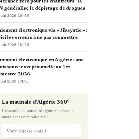
lérance zéro pour les chauffeurs : la
 généralise le dépistage de drogues
août 2026
·
19h56
iement électronique via « Jibayatic » :
ici les erreurs à ne pas commettre
août 2026
·
18h29
iement électronique en Algérie : une
oissance exceptionnelle au 1er
emestre 2026
août 2026
·
17h33
La matinale d'Algérie 360°
L'essentiel de l'actualité algérienne chaque
matin dans votre boîte mail.