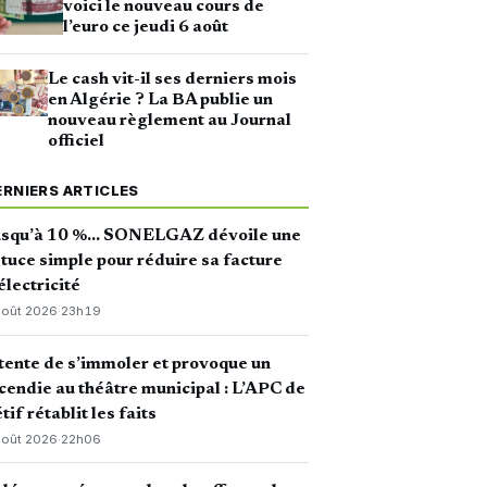
voici le nouveau cours de
l’euro ce jeudi 6 août
Le cash vit-il ses derniers mois
en Algérie ? La BA publie un
nouveau règlement au Journal
officiel
ERNIERS ARTICLES
usqu’à 10 %… SONELGAZ dévoile une
tuce simple pour réduire sa facture
électricité
août 2026
·
23h19
 tente de s’immoler et provoque un
cendie au théâtre municipal : L’APC de
tif rétablit les faits
août 2026
·
22h06