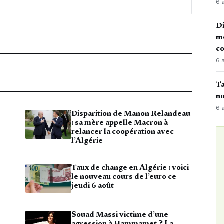
6 
Di
mè
co
6 
Ta
no
6 
Disparition de Manon Relandeau
: sa mère appelle Macron à
relancer la coopération avec
l’Algérie
Taux de change en Algérie : voici
le nouveau cours de l’euro ce
jeudi 6 août
Souad Massi victime d’une