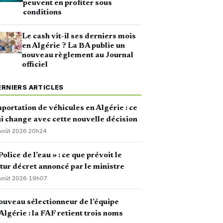
peuvent en profiter sous
conditions
Le cash vit-il ses derniers mois
en Algérie ? La BA publie un
nouveau règlement au Journal
officiel
ERNIERS ARTICLES
portation de véhicules en Algérie : ce
i change avec cette nouvelle décision
août 2026
·
20h24
Police de l’eau » : ce que prévoit le
tur décret annoncé par le ministre
août 2026
·
19h07
uveau sélectionneur de l’équipe
Algérie : la FAF retient trois noms