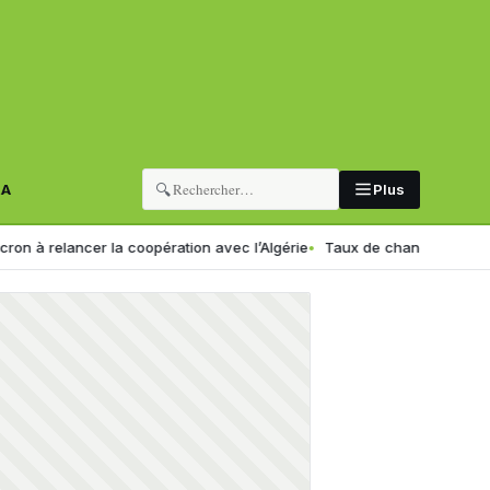
🔍
RA
Plus
lancer la coopération avec l’Algérie
Taux de change en Algérie : voi