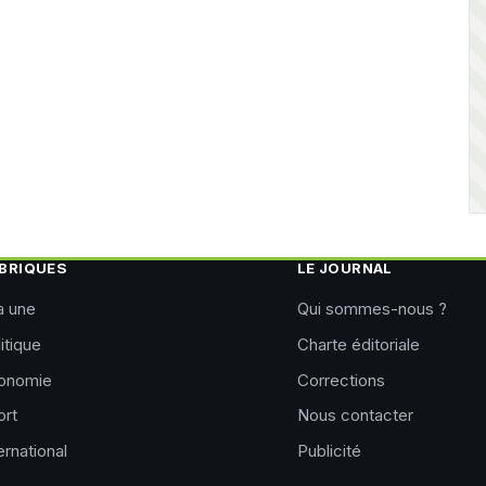
BRIQUES
LE JOURNAL
a une
Qui sommes-nous ?
itique
Charte éditoriale
onomie
Corrections
ort
Nous contacter
ernational
Publicité