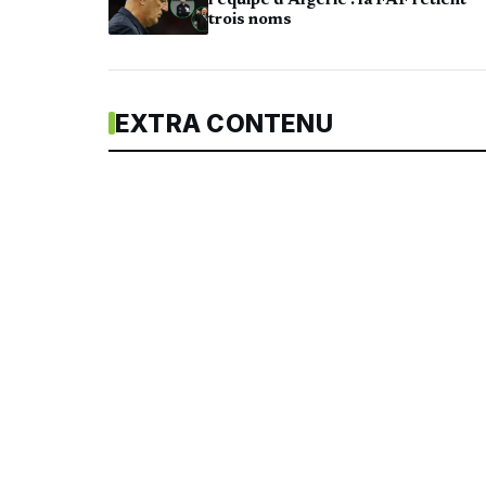
l’équipe d’Algérie : la FAF retient
trois noms
EXTRA CONTENU