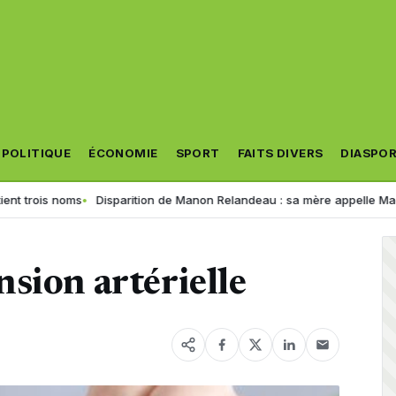
POLITIQUE
ÉCONOMIE
SPORT
FAITS DIVERS
DIASPO
is noms
Disparition de Manon Relandeau : sa mère appelle Macron à re
sion artérielle