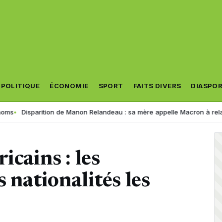
POLITIQUE
ÉCONOMIE
SPORT
FAITS DIVERS
DIASPO
arition de Manon Relandeau : sa mère appelle Macron à relancer la coo
icains : les
 nationalités les