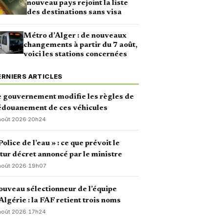
nouveau pays rejoint la liste
des destinations sans visa
Métro d’Alger : de nouveaux
changements à partir du 7 août,
voici les stations concernées
ERNIERS ARTICLES
 gouvernement modifie les règles de
édouanement de ces véhicules
août 2026
·
20h24
Police de l’eau » : ce que prévoit le
tur décret annoncé par le ministre
août 2026
·
19h07
uveau sélectionneur de l’équipe
Algérie : la FAF retient trois noms
août 2026
·
17h24