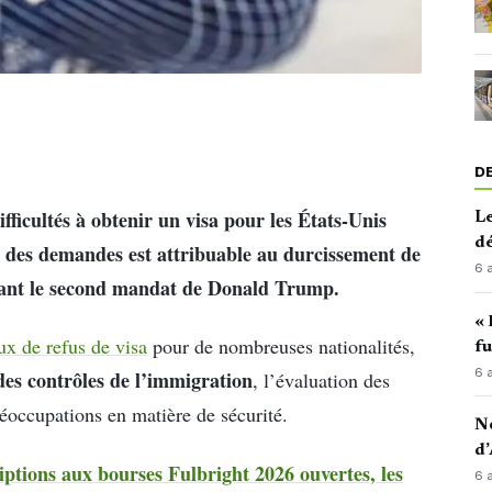
D
fficultés à obtenir un visa pour les États-Unis
Le
d
e des demandes est attribuable au durcissement de
6 
urant le second mandat de Donald Trump.
« 
ux de refus de visa
pour de nombreuses nationalités,
fu
6 
es contrôles de l’immigration
, l’évaluation des
réoccupations en matière de sécurité.
No
d’
iptions aux bourses Fulbright 2026 ouvertes, les
6 