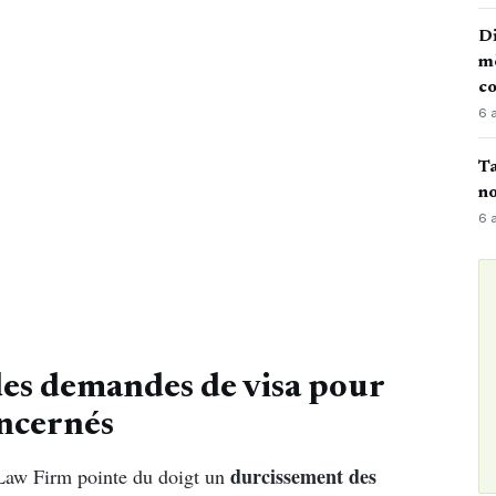
Di
mè
co
6 
Ta
no
6 
des demandes de visa pour
oncernés
durcissement des
 Law Firm pointe du doigt un