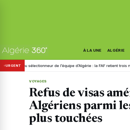
À LA UNE
ALGÉRIE
au sélectionneur de l’équipe d’Algérie : la FAF retient trois noms
Disp
URGENT
VOYAGES
Refus de visas amér
Algériens parmi les
plus touchées