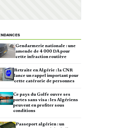
ENDANCES
Gendarmerie nationale : une
amende de 4 000 DA pour
cette infraction routière
Retraite en Algérie : la CNR
lance un rappel important pour
cette catérorie de personnes
Ce pays du Golfe ouvre ses
portes sans visa : les Algériens
peuvent en profiter sous
conditions
Passeport algérien : un