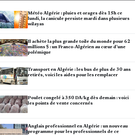
Météo Algérie : pluies et orages dès 15h ce
lundi, la canicule persiste mardi dans plusieurs
wilayas
Il achète la plus grande toile du monde pour 62
millions $ : un Franco-Algérien au cœur d’une
polémique
Transport en Algérie : les bus de plus de 30 ans
retirés, voici les aides pour les remplacer
Poulet congelé à 350 DA/kg dès demain : voici
les points de vente concernés
Anglais professionnel en Algérie : un nouveau
programme pour les professionnels de ce