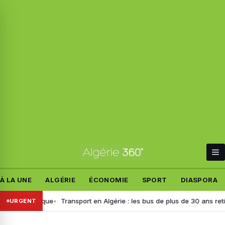
À LA UNE
ALGÉRIE
ÉCONOMIE
SPORT
DIASPORA
lémique
Transport en Algérie : les bus de plus de 30 ans retirés, voici
URGENT