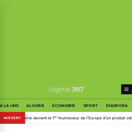
À LA UNE
ALGÉRIE
ÉCONOMIE
SPORT
DIASPORA
Algérie devient le 1ᵉʳ fournisseur de l’Europe d’un produit clé pour l’ind
URGENT