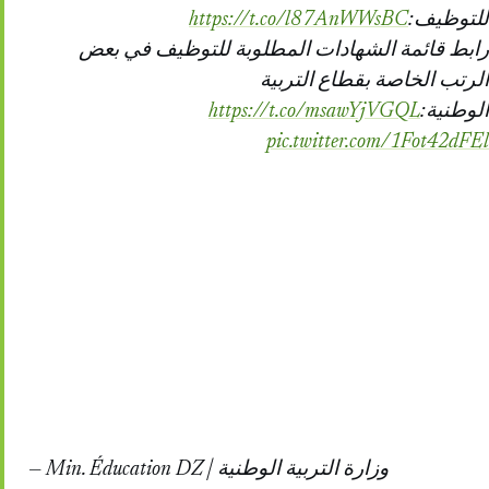
https://t.co/l87AnWWsBC
للتوظيف:
رابط قائمة الشهادات المطلوبة للتوظيف في بعض
الرتب الخاصة بقطاع التربية
https://t.co/msawYjVGQL
الوطنية:
pic.twitter.com/1Fot42dFEl
— Min. Éducation DZ | وزارة التربية الوطنية