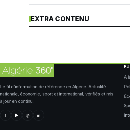
EXTRA CONTENU
RU
À l
Le fil d'information de référence en Algérie. Actualité
Pol
nationale, économie, sport et international, vérifiés et mis
Éc
à jour en continu.
Sp
Int
f
▶
◎
in