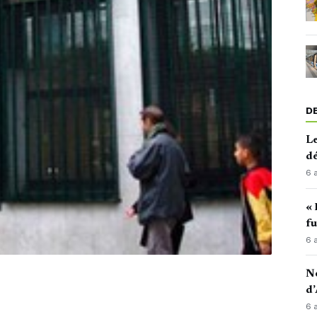
D
Le
d
6 
« 
fu
6 
No
d’
6 