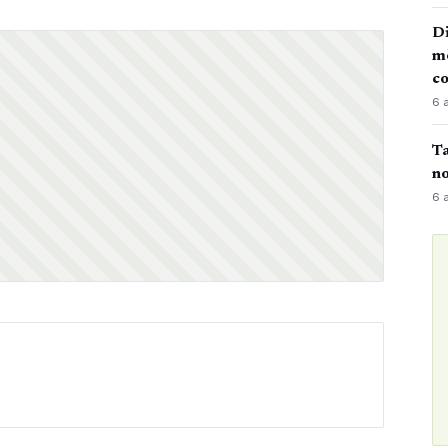
Di
mè
co
6 
Ta
no
6 