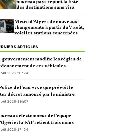
nouveau pays rejoint la liste
des destinations sans visa
Métro d’Alger : de nouveaux
changements à partir du 7 août,
voici les stations concernées
ERNIERS ARTICLES
 gouvernement modifie les règles de
édouanement de ces véhicules
août 2026
·
20h24
Police de l’eau » : ce que prévoit le
tur décret annoncé par le ministre
août 2026
·
19h07
uveau sélectionneur de l’équipe
Algérie : la FAF retient trois noms
août 2026
·
17h24