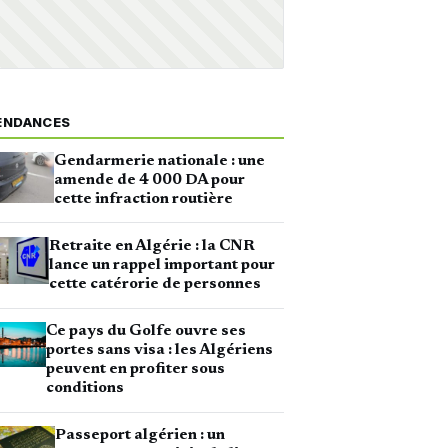
ENDANCES
Gendarmerie nationale : une
amende de 4 000 DA pour
cette infraction routière
Retraite en Algérie : la CNR
lance un rappel important pour
cette catérorie de personnes
Ce pays du Golfe ouvre ses
portes sans visa : les Algériens
peuvent en profiter sous
conditions
Passeport algérien : un