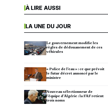
À LIRE AUSSI
LA UNE DU JOUR
Le gouvernement modifie les
règles de dédouanement de ces
véhicules
« Police de l’eau » : ce que prévoit
le futur décret annoncé par le
ministre
Nouveau sélectionneur de
l’équipe d’Algérie : la FAF retient
trois noms