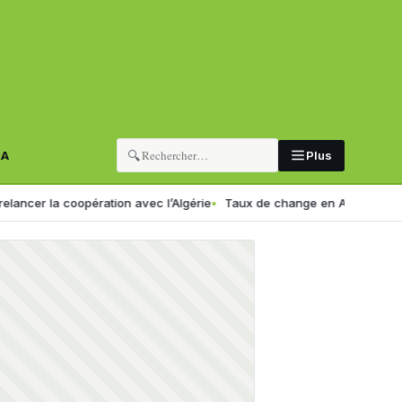
🔍
RA
Plus
la coopération avec l’Algérie
Taux de change en Algérie : voici le n