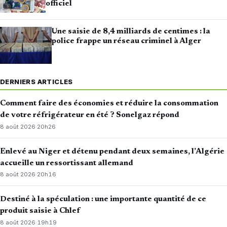
officiel
Une saisie de 8,4 milliards de centimes : la
police frappe un réseau criminel à Alger
DERNIERS ARTICLES
Comment faire des économies et réduire la consommation
de votre réfrigérateur en été ? Sonelgaz répond
8 août 2026
·
20h26
Enlevé au Niger et détenu pendant deux semaines, l’Algérie
accueille un ressortissant allemand
8 août 2026
·
20h16
Destiné à la spéculation : une importante quantité de ce
produit saisie à Chlef
8 août 2026
·
19h19