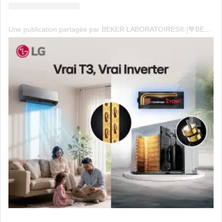
Une publication partagée par BEKER LABORATOIRES® |💙BECAUSE WE CARE💚 (@beker_laboratories)