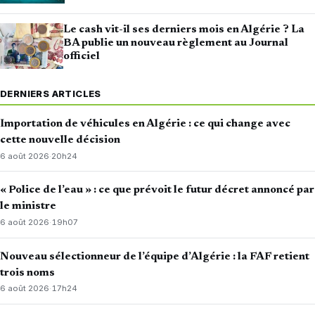
Le cash vit-il ses derniers mois en Algérie ? La
BA publie un nouveau règlement au Journal
officiel
DERNIERS ARTICLES
Importation de véhicules en Algérie : ce qui change avec
cette nouvelle décision
6 août 2026
·
20h24
« Police de l’eau » : ce que prévoit le futur décret annoncé par
le ministre
6 août 2026
·
19h07
Nouveau sélectionneur de l’équipe d’Algérie : la FAF retient
trois noms
6 août 2026
·
17h24