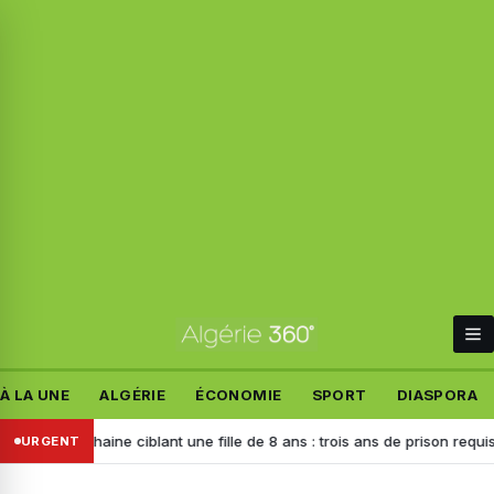
À LA UNE
ALGÉRIE
ÉCONOMIE
SPORT
DIASPORA
de haine ciblant une fille de 8 ans : trois ans de prison requis contre l
URGENT