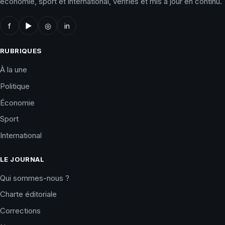
économie, sport et international, vérifiés et mis à jour en continu.
f
▶
◎
in
RUBRIQUES
À la une
Politique
Économie
Sport
International
LE JOURNAL
Qui sommes-nous ?
Charte éditoriale
Corrections