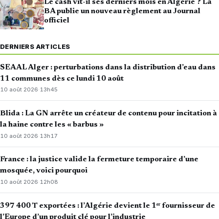
Le cash vit-il ses derniers mois en Algérie ? La
BA publie un nouveau règlement au Journal
officiel
DERNIERS ARTICLES
SEAAL Alger : perturbations dans la distribution d’eau dans
11 communes dès ce lundi 10 août
10 août 2026
·
13h45
Blida : La GN arrête un créateur de contenu pour incitation à
la haine contre les « barbus »
10 août 2026
·
13h17
France : la justice valide la fermeture temporaire d’une
mosquée, voici pourquoi
10 août 2026
·
12h08
397 400 T exportées : l’Algérie devient le 1ᵉʳ fournisseur de
l’Europe d’un produit clé pour l’industrie