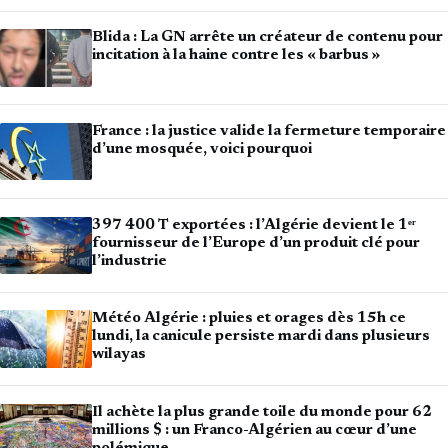
Blida : La GN arrête un créateur de contenu pour
incitation à la haine contre les « barbus »
France : la justice valide la fermeture temporaire
d’une mosquée, voici pourquoi
397 400 T exportées : l’Algérie devient le 1ᵉʳ
fournisseur de l’Europe d’un produit clé pour
l’industrie
Météo Algérie : pluies et orages dès 15h ce
lundi, la canicule persiste mardi dans plusieurs
wilayas
Il achète la plus grande toile du monde pour 62
millions $ : un Franco-Algérien au cœur d’une