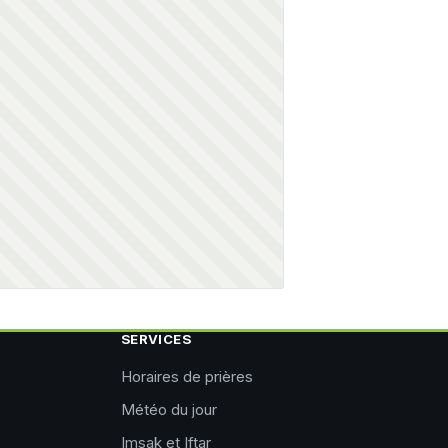
SERVICES
Horaires de prières
Météo du jour
Imsak et Iftar