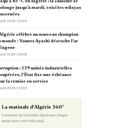
squ’à 45 °C en Algérie : la canicule se
olonge jusqu’à mardi, voici les wilayas
oncernées
août 2026
·
12h24
Algérie célèbre un nouveau champion
 monde : Younes Ayachi décroche l’or
 Eugene
août 2026
·
12h08
rruption : 139 unités industrielles
cupérées, l’État fixe une échéance
ur la remise en service
août 2026
·
11h03
La matinale d'Algérie 360°
L'essentiel de l'actualité algérienne chaque
matin dans votre boîte mail.