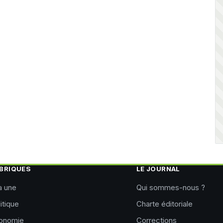
BRIQUES
LE JOURNAL
a une
Qui sommes-nous ?
itique
Charte éditoriale
onomie
Corrections