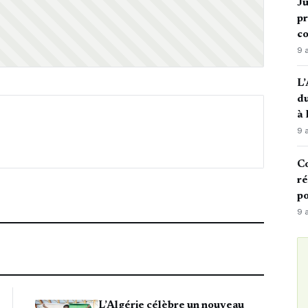
Ju
pr
c
9 
L’
du
à
9 
Co
ré
po
9 
L’Algérie célèbre un nouveau