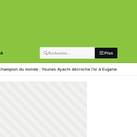
🔍
RA
Plus
u monde : Younes Ayachi décroche l’or à Eugene
Corruption : 139 un