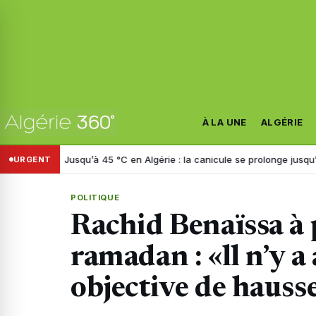
À LA UNE
ALGÉRIE
e
Jusqu’à 45 °C en Algérie : la canicule se prolonge jusqu’à mardi, v
URGENT
POLITIQUE
Rachid Benaïssa à
ramadan : «ll n’y a
objective de hauss