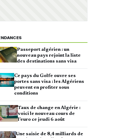
ENDANCES
Passeport algérien : un
nouveau pays rejoint la liste
des destinations sans visa
Ce pays du Golfe ouvre ses
portes sans visa : les Algériens
peuvent en profiter sous
conditions
Taux de change en Algérie :
voici le nouveau cours de
l’euro ce jeudi 6 août
Une saisie de 8,4 milliards de