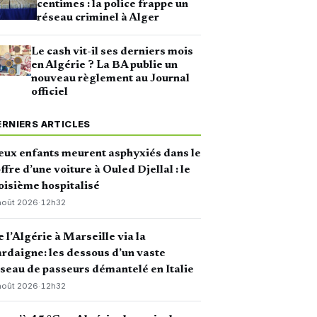
centimes : la police frappe un
réseau criminel à Alger
Le cash vit-il ses derniers mois
en Algérie ? La BA publie un
nouveau règlement au Journal
officiel
ERNIERS ARTICLES
ux enfants meurent asphyxiés dans le
ffre d’une voiture à Ouled Djellal : le
oisième hospitalisé
août 2026
·
12h32
 l’Algérie à Marseille via la
rdaigne: les dessous d’un vaste
seau de passeurs démantelé en Italie
août 2026
·
12h32