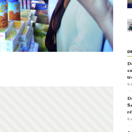
D
De
co
tr
9 
De
Sa
ré
9 