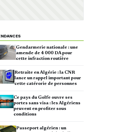
ENDANCES
Gendarmerie nationale : une
amende de 4 000 DA pour
cette infraction routière
Retraite en Algérie : la CNR
lance un rappel important pour
cette catérorie de personnes
Ce pays du Golfe ouvre ses
portes sans visa : les Algériens
peuvent en profiter sous
conditions
Passeport algérien : un