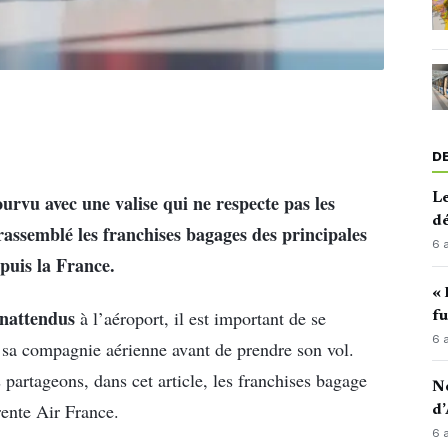
D
urvu avec une valise qui ne respecte pas les
Le
d
rassemblé les franchises bagages des principales
6 
puis la France.
« 
 inattendus
à l’aéroport, il est important de se
fu
6 
 sa compagnie aérienne avant de prendre son vol.
 partageons, dans cet article, les franchises bagage
No
rente Air France.
d’
6 