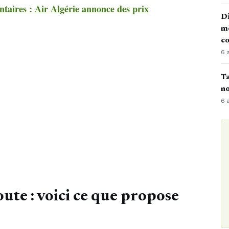
taires : Air Algérie annonce des prix
Di
mè
co
6 
Ta
no
6 
oute : voici ce que propose