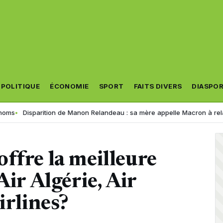
POLITIQUE
ÉCONOMIE
SPORT
FAITS DIVERS
DIASPO
arition de Manon Relandeau : sa mère appelle Macron à relancer la coo
ffre la meilleure
Air Algérie, Air
irlines?