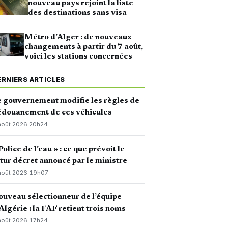
nouveau pays rejoint la liste
des destinations sans visa
Métro d’Alger : de nouveaux
changements à partir du 7 août,
voici les stations concernées
ERNIERS ARTICLES
 gouvernement modifie les règles de
édouanement de ces véhicules
août 2026
·
20h24
Police de l’eau » : ce que prévoit le
tur décret annoncé par le ministre
août 2026
·
19h07
uveau sélectionneur de l’équipe
Algérie : la FAF retient trois noms
août 2026
·
17h24