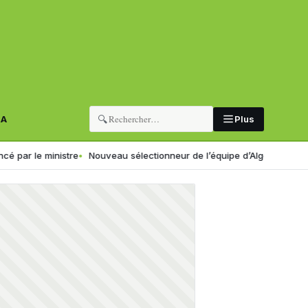
🔍
RA
Plus
inistre
Nouveau sélectionneur de l’équipe d’Algérie : la FAF retient tr