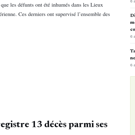
6 
é que les défunts ont été inhumés dans les Lieux
érienne. Ces derniers ont supervisé l’ensemble des
Di
mè
co
6 
Ta
no
6 
egistre 13 décès parmi ses