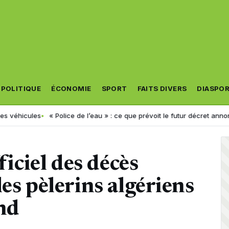
POLITIQUE
ÉCONOMIE
SPORT
FAITS DIVERS
DIASPO
es
« Police de l’eau » : ce que prévoit le futur décret annoncé par le m
ficiel des décès
es pèlerins algériens
nd