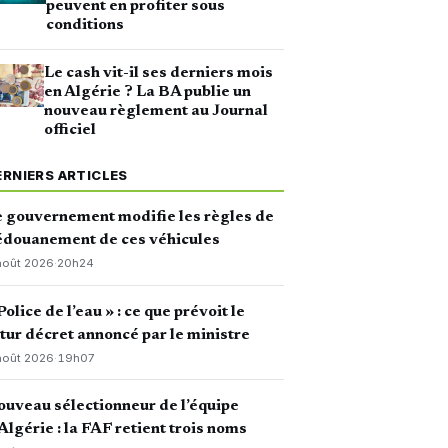
peuvent en profiter sous
conditions
Le cash vit-il ses derniers mois
en Algérie ? La BA publie un
nouveau règlement au Journal
officiel
ERNIERS ARTICLES
 gouvernement modifie les règles de
édouanement de ces véhicules
août 2026
·
20h24
Police de l’eau » : ce que prévoit le
tur décret annoncé par le ministre
août 2026
·
19h07
uveau sélectionneur de l’équipe
Algérie : la FAF retient trois noms