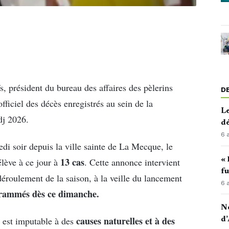
s, président du bureau des affaires des pèlerins
D
officiel des décès enregistrés au sein de la
Le
dj 2026.
d
6 
edi soir depuis la ville sainte de La Mecque, le
« 
13 cas
élève à ce jour à
. Cette annonce intervient
fu
déroulement de la saison, à la veille du lancement
6 
rammés dès ce dimanche.
No
causes naturelles et à des
 est imputable à des
d’