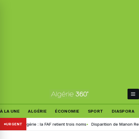
À LA UNE
ALGÉRIE
ÉCONOMIE
SPORT
DIASPORA
d’Algérie : la FAF retient trois noms
Disparition de Manon Relandeau 
URGENT