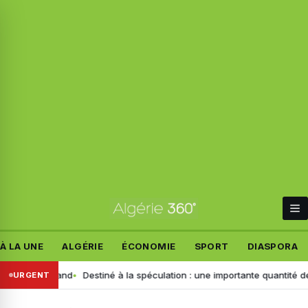
À LA UNE
ALGÉRIE
ÉCONOMIE
SPORT
DIASPORA
 allemand
Destiné à la spéculation : une importante quantité de ce prod
URGENT