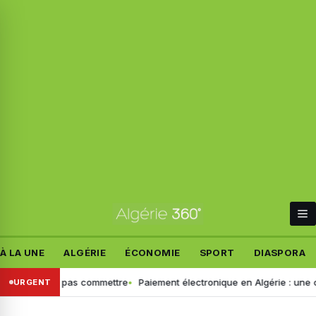
À LA UNE
ALGÉRIE
ÉCONOMIE
SPORT
DIASPORA
reurs à ne pas commettre
Paiement électronique en Algérie : une croi
URGENT