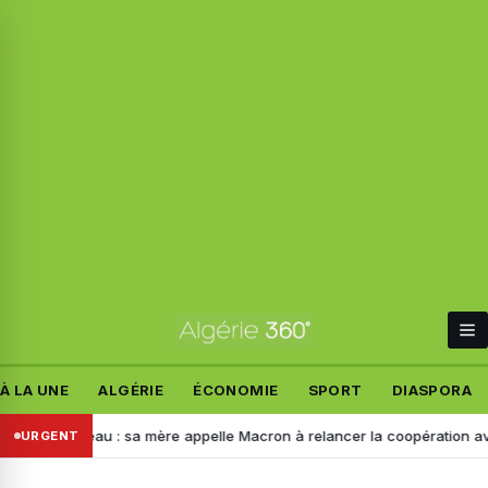
À LA UNE
ALGÉRIE
ÉCONOMIE
SPORT
DIASPORA
andeau : sa mère appelle Macron à relancer la coopération avec l’Algé
URGENT