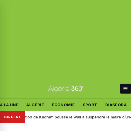
À LA UNE
ALGÉRIE
ÉCONOMIE
SPORT
DIASPORA
Une citation de Kadhafi pousse le wali à suspendre le maire d’une A
URGENT