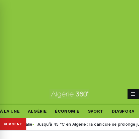
À LA UNE
ALGÉRIE
ÉCONOMIE
SPORT
DIASPORA
é en Italie
Jusqu’à 45 °C en Algérie : la canicule se prolonge jusqu’à
URGENT