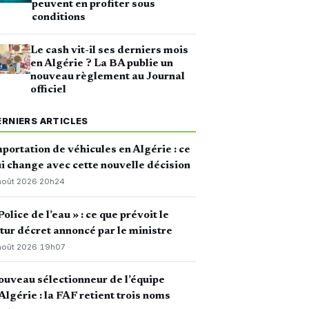
peuvent en profiter sous
conditions
Le cash vit-il ses derniers mois
en Algérie ? La BA publie un
nouveau règlement au Journal
officiel
ERNIERS ARTICLES
portation de véhicules en Algérie : ce
i change avec cette nouvelle décision
août 2026
·
20h24
Police de l’eau » : ce que prévoit le
tur décret annoncé par le ministre
août 2026
·
19h07
uveau sélectionneur de l’équipe
Algérie : la FAF retient trois noms