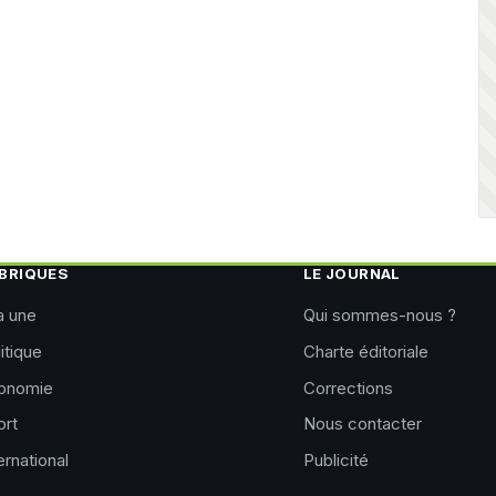
BRIQUES
LE JOURNAL
a une
Qui sommes-nous ?
itique
Charte éditoriale
onomie
Corrections
ort
Nous contacter
ernational
Publicité