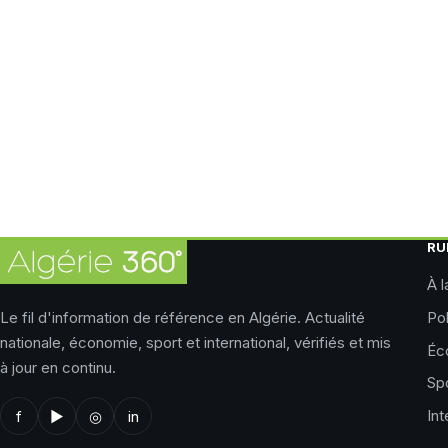
RU
À l
Le fil d'information de référence en Algérie. Actualité
Pol
nationale, économie, sport et international, vérifiés et mis
Éc
à jour en continu.
Sp
Int
f
▶
◎
in