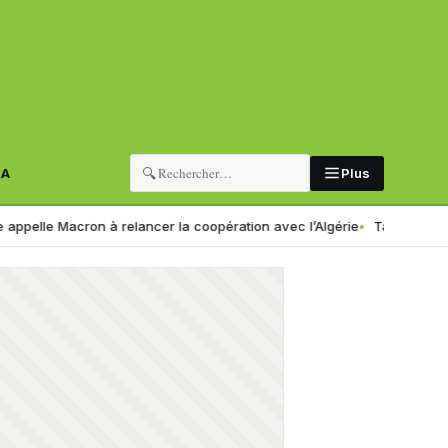
🔍
RA
Plus
 Macron à relancer la coopération avec l’Algérie
Taux de change en Al