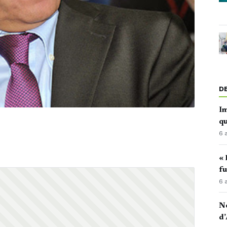
D
Im
qu
6 
« 
fu
6 
No
d’