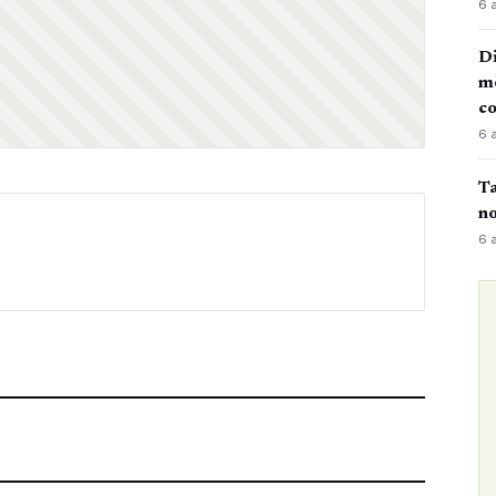
6 
Di
mè
co
6 
Ta
no
6 