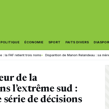
POLITIQUE
ÉCONOMIE
SPORT
FAITS DIVERS
DIASPO
 retient trois noms
Disparition de Manon Relandeau : sa mère appelle
ur de la
s l’extrême sud :
série de décisions